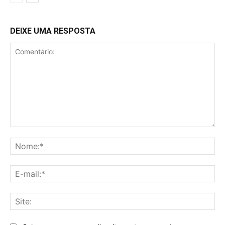
DEIXE UMA RESPOSTA
Comentário:
No
E-
mai
Sit