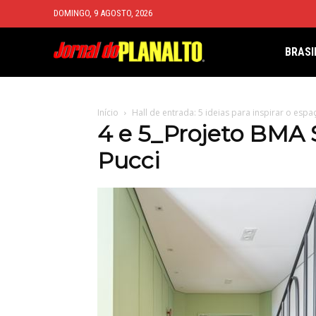
DOMINGO, 9 AGOSTO, 2026
BRASI
Início
Hall de entrada: 5 ideias para inspirar o espa
4 e 5_Projeto BMA 
Pucci