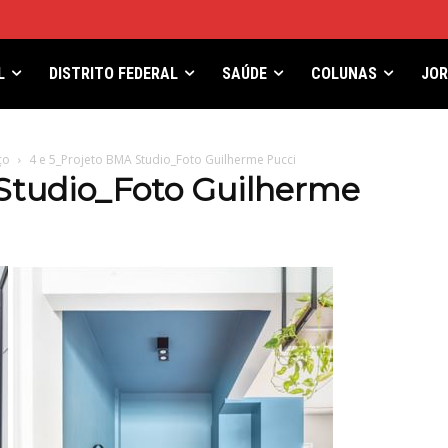
L
DISTRITO FEDERAL
SAÚDE
COLUNAS
JO
ço
4 e 5_Projeto BMA Studio_Foto Guilherme Pucci
Studio_Foto Guilherme