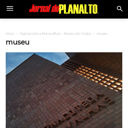
Início
Hypnacoteca Maravalhas – Museu do Urubu
museu
museu