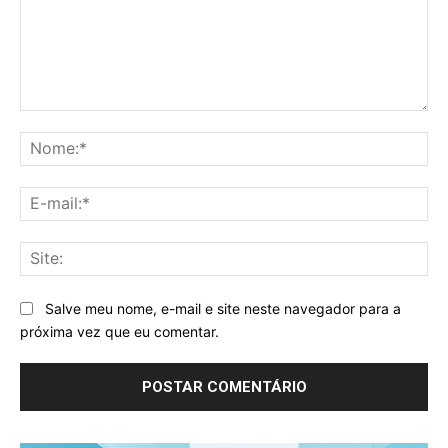
Comentário:
No
E-
mai
Sit
Salve meu nome, e-mail e site neste navegador para a
próxima vez que eu comentar.