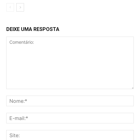
DEIXE UMA RESPOSTA
Comentário:
No
E-
mai
Sit