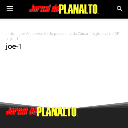
Início
Joe Valle é escolhido presidente da Câmara Legislativa do DF
joe-1
joe-1