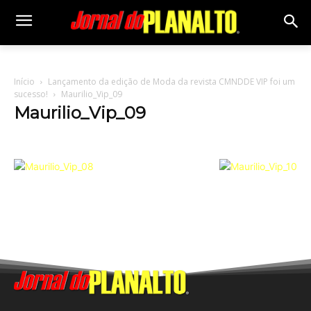
Início
Lançamento da edição de Moda da revista CMNDDE VIP foi um
sucesso!
Maurilio_Vip_09
Maurilio_Vip_09