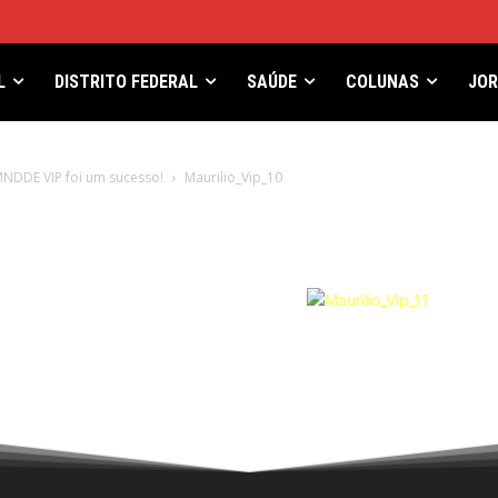
L
DISTRITO FEDERAL
SAÚDE
COLUNAS
JO
NDDE VIP foi um sucesso!
Maurilio_Vip_10