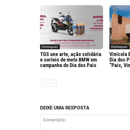
Destaques
Destaques
TGS une arte, ação solidária
Vinícola 
e sorteio de moto BMW em
Dia dos P
campanha do Dia dos Pais
“Pais, Vi
DEIXE UMA RESPOSTA