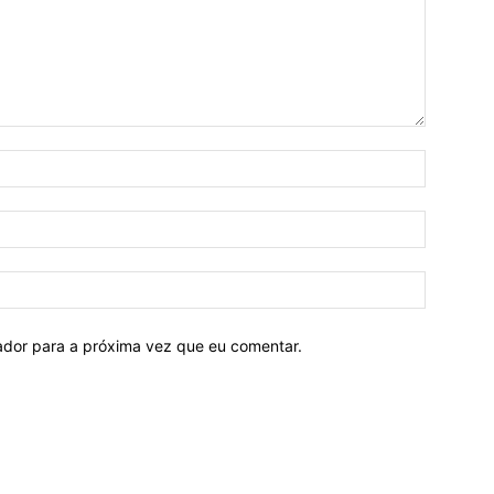
Nome:*
E-
mail:*
Site:
ador para a próxima vez que eu comentar.