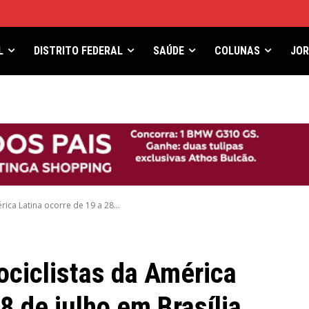
L
DISTRITO FEDERAL
SAÚDE
COLUNAS
JO
ica Latina ocorre de 19 a 28...
ociclistas da América
8 de julho em Brasília