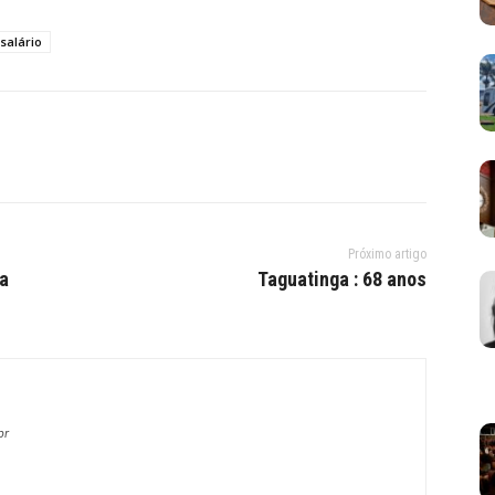
salário
Próximo artigo
a
Taguatinga : 68 anos
br