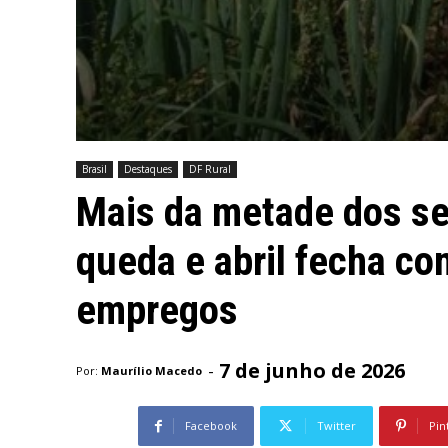
Brasil
Destaques
DF Rural
Mais da metade dos set
queda e abril fecha co
empregos
7 de junho de 2026
-
Por:
Maurílio Macedo
Facebook
Twitter
Pin