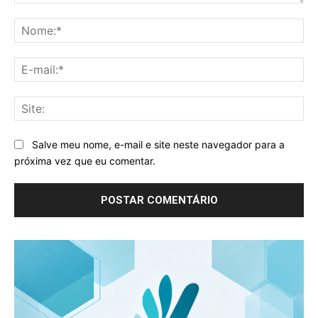
Comentário:
No
E-
mai
Sit
Salve meu nome, e-mail e site neste navegador para a
próxima vez que eu comentar.