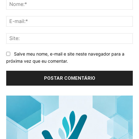
No
E-
mai
Sit
Salve meu nome, e-mail e site neste navegador para a
próxima vez que eu comentar.