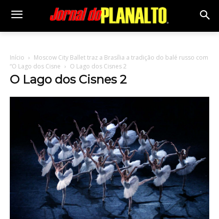
Início
Moscow City Ballet traz a Brasília a tradição do balé russo com
“O Lago dos Cisne
O Lago dos Cisnes 2
O Lago dos Cisnes 2