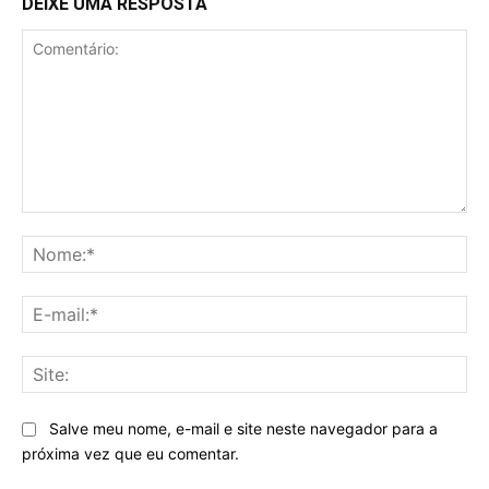
DEIXE UMA RESPOSTA
Comentário:
No
E-
mai
Sit
Salve meu nome, e-mail e site neste navegador para a
próxima vez que eu comentar.