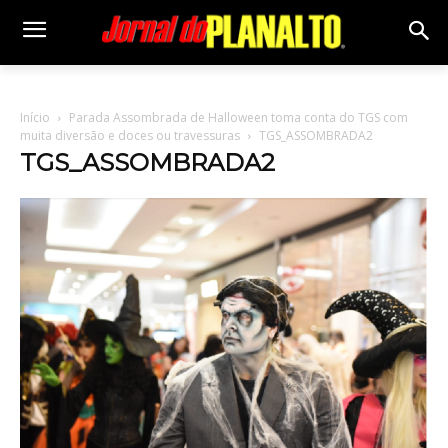
Início
Parada Assombrada de Halloween toma conta do TGS com
muita diversão e doces ou travessuras
TGS_ASSOMBRADA2
TGS_ASSOMBRADA2