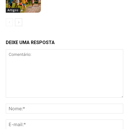
Artigos
DEIXE UMA RESPOSTA
Comentário:
No
E-
mai