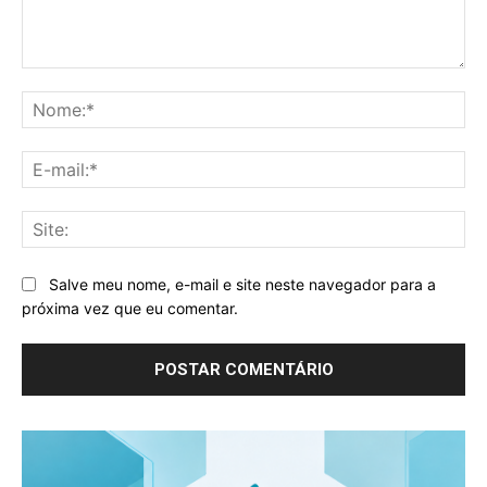
Comentário:
No
E-
mai
Sit
Salve meu nome, e-mail e site neste navegador para a
próxima vez que eu comentar.