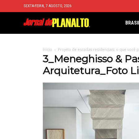
SEXTA-FEIRA, 7 AGOSTO, 2026
BRASI
Início
Projeto de escadas residenciais: o que você 
3_Meneghisso & Pa
Arquitetura_Foto Li