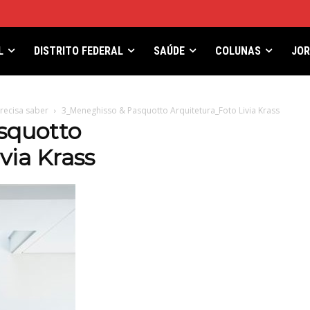
L
DISTRITO FEDERAL
SAÚDE
COLUNAS
JO
precisa saber
3_Meneghisso & Pasquotto Arquitetura_Foto Livia Krass
squotto
via Krass