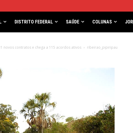
L
DISTRITO FEDERAL
SAÚDE
COLUNAS
JO
31 novos contratos e chega a 115 acordos ativos
ribeirao_pipiripau