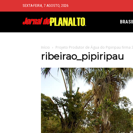
SEXTA-FEIRA, 7 AGOSTO, 2026
BRASI
Início
Projeto Produtor de Água do Pipiripau firma 
ribeirao_pipiripau