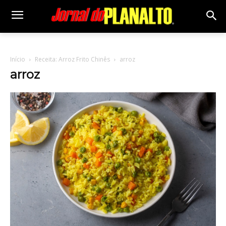
Início
Receita: Arroz Frito Chinês
arroz
arroz