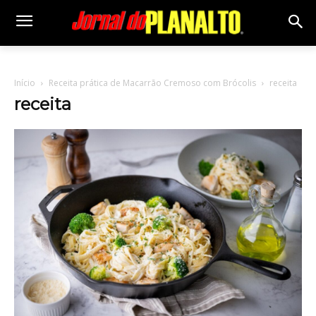
Início
Receita prática de Macarrão Cremoso com Brócolis
receita
receita