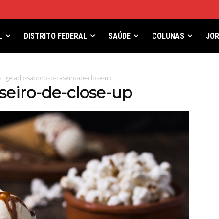
L
DISTRITO FEDERAL
SAÚDE
COLUNAS
JO
gelado-saboroso-caseiro-de-close-up
seiro-de-close-up