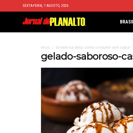
SEXTA-FEIRA, 7 AGOSTO, 2026
BRASI
Início
Sorvete na dieta: como consumir sem culpa?
gelado-saboroso-ca