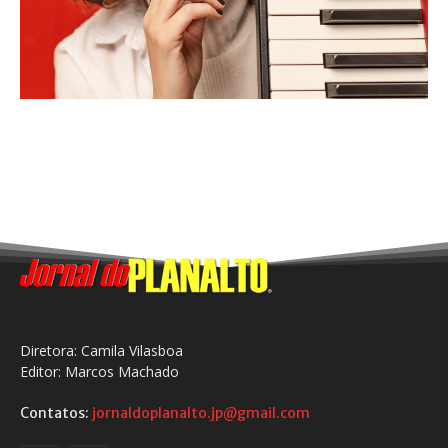
Diretora: Camila Vilasboa
Editor: Marcos Machado
Contatos:
jornaldoplanalto.jp@gmail.com