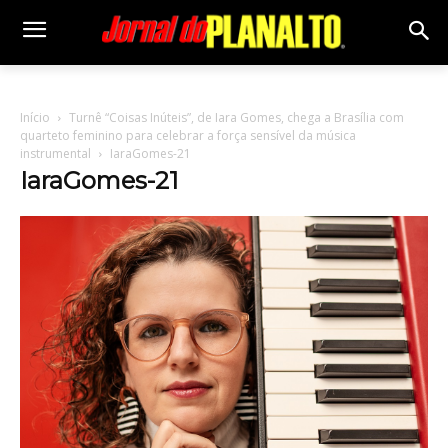
Início
Turnê “Coisas Inúteis”, de Iara Gomes, chega a Brasília com
quarteto feminino para celebrar a força sensível da música
instrumental
IaraGomes-21
IaraGomes-21