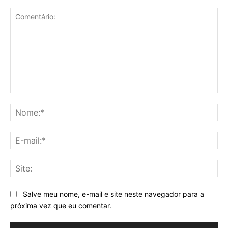
Comentário:
No
E-
mai
Sit
Salve meu nome, e-mail e site neste navegador para a
próxima vez que eu comentar.