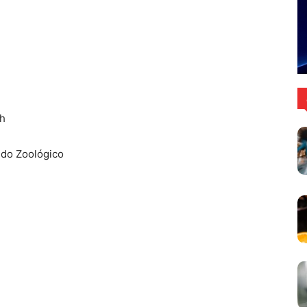
6h
 do Zoológico