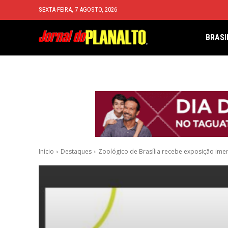
SEXTA-FEIRA, 7 AGOSTO, 2026
BRASI
Início
Destaques
Zoológico de Brasília recebe exposição imers