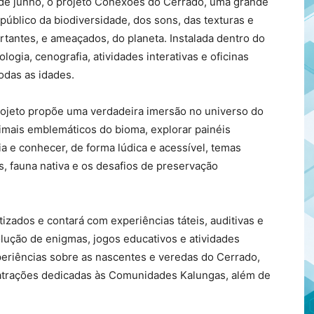
4 de junho, o projeto Conexões do Cerrado, uma grande
público da biodiversidade, dos sons, das texturas e
tantes, e ameaçados, do planeta. Instalada dentro do
logia, cenografia, atividades interativas e oficinas
odas as idades.
rojeto propõe uma verdadeira imersão no universo do
imais emblemáticos do bioma, explorar painéis
ia e conhecer, de forma lúdica e acessível, temas
s, fauna nativa e os desafios de preservação
izados e contará com experiências táteis, auditivas e
olução de enigmas, jogos educativos e atividades
xperiências sobre as nascentes e veredas do Cerrado,
e atrações dedicadas às Comunidades Kalungas, além de