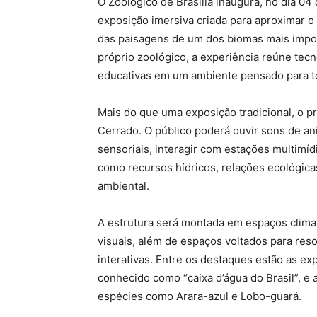
O Zoológico de Brasília inaugura, no dia 0
exposição imersiva criada para aproximar o 
das paisagens de um dos biomas mais impor
próprio zoológico, a experiência reúne tecno
educativas em um ambiente pensado para t
Mais do que uma exposição tradicional, o p
Cerrado. O público poderá ouvir sons de an
sensoriais, interagir com estações multimíd
como recursos hídricos, relações ecológica
ambiental.
A estrutura será montada em espaços climat
visuais, além de espaços voltados para res
interativas. Entre os destaques estão as e
conhecido como “caixa d’água do Brasil”, 
espécies como Arara-azul e Lobo-guará.