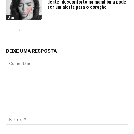
dente: desconforto na mandíbula pode
ser um alerta para o coração
Brasil
DEIXE UMA RESPOSTA
Comentário:
No
E-