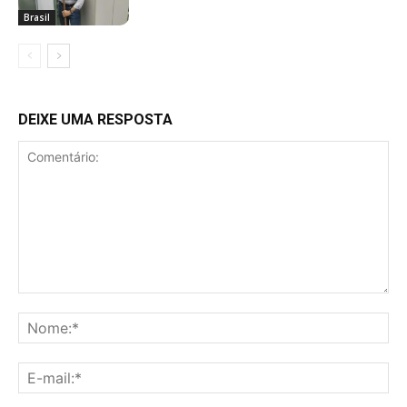
Brasil
DEIXE UMA RESPOSTA
Comentário:
No
E-
mai