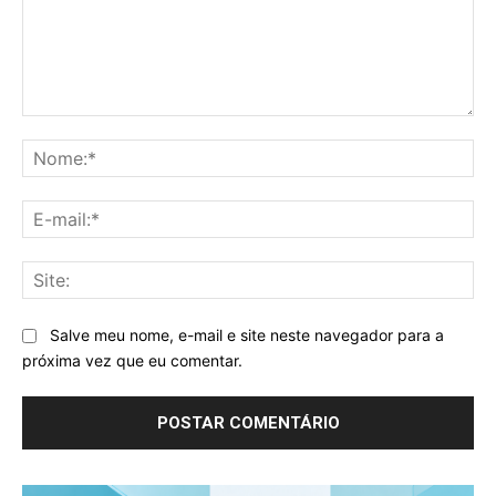
Comentário:
No
E-
mai
Sit
Salve meu nome, e-mail e site neste navegador para a
próxima vez que eu comentar.