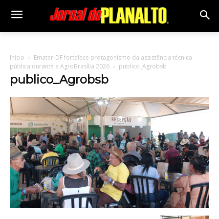
Início
Emater-DF fortalece protagonismo da assistência técnica
pública durante a AgroBrasília 2026
publico_Agrobsb
publico_Agrobsb