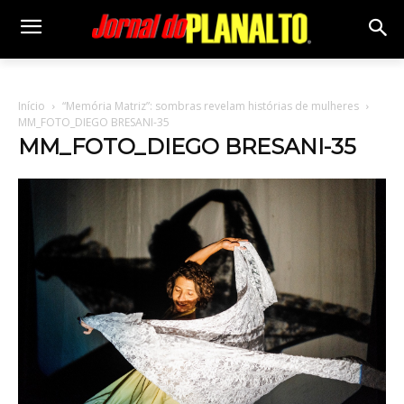
Início
“Memória Matriz”: sombras revelam histórias de mulheres
MM_FOTO_DIEGO BRESANI-35
MM_FOTO_DIEGO BRESANI-35