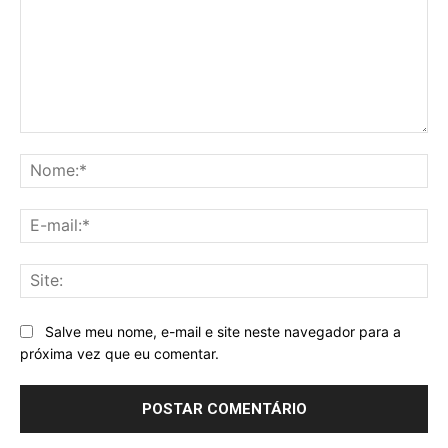
Comentário:
No
E-
mai
Sit
Salve meu nome, e-mail e site neste navegador para a
próxima vez que eu comentar.