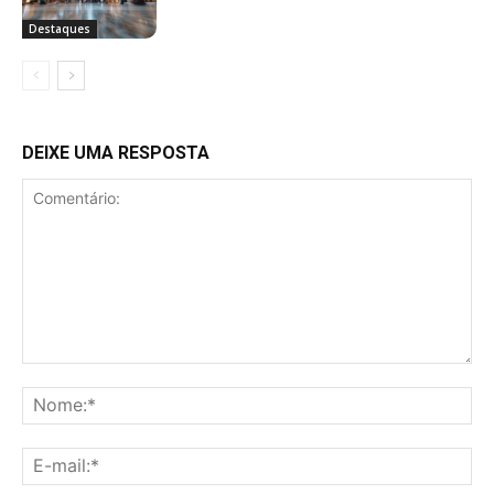
Destaques
DEIXE UMA RESPOSTA
Comentário:
No
E-
mai