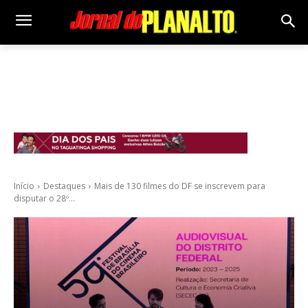
Início
Destaques
Mais de 130 filmes do DF se inscrevem para
disputar o 28º...