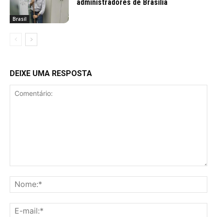
administradores de Brasília
Brasil
DEIXE UMA RESPOSTA
Comentário:
No
E-