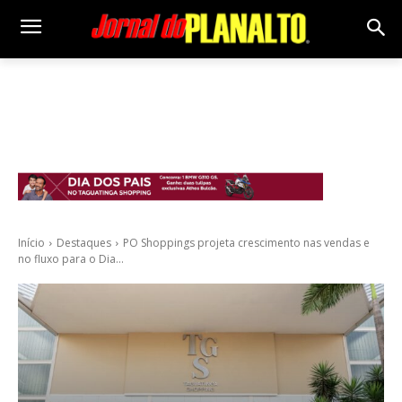
Início
Destaques
PO Shoppings projeta crescimento nas vendas e
no fluxo para o Dia...