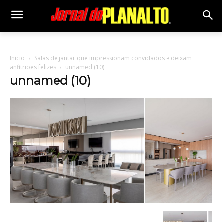
Início
Salas de jantar que impressionam convidados e deixam
anfitriões felizes
unnamed (10)
unnamed (10)